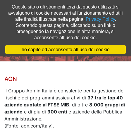
Questo sito o gli strumenti terzi da questo utilizzati si
avvalgono di cookie necessari al funzionamento ed utili
alle finalità illustrate nella pagina:
Privacy Policy
.
Scorrendo questa pagina, cliccando su un link o
proseguendo la navigazione in altra maniera, si
acconsente all’uso dei cookie.
Casi d'uso
ho capito ed acconsento all’uso dei cookie
AON
Il Gruppo Aon in Italia è consulente per la gestione dei
rischi e dei programmi assicurativi di
37 tra le top 40
aziende quotate al FTSE MIB
, di oltre
8.000 gruppi di
aziende
e di più di
900 enti
e aziende della Pubblica
Amministrazione.
(Fonte: aon.com/italy).